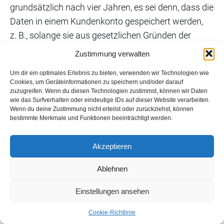
grundsätzlich nach vier Jahren, es sei denn, dass die
Daten in einem Kundenkonto gespeichert werden,
z. B., solange sie aus gesetzlichen Gründen der
Archivierung aufbewahrt werden müssen (etwa für
Zustimmung verwalten
Steuerzwecke im Regelfall zehn Jahre). Daten, die
Um dir ein optimales Erlebnis zu bieten, verwenden wir Technologien wie
uns im Rahmen eines Auftrags durch den
Cookies, um Geräteinformationen zu speichern und/oder darauf
Vertragspartner offengelegt wurden, löschen wir
zuzugreifen. Wenn du diesen Technologien zustimmst, können wir Daten
wie das Surfverhalten oder eindeutige IDs auf dieser Website verarbeiten.
entsprechend den Vorgaben und grundsätzlich nach
Wenn du deine Zustimmung nicht erteilst oder zurückziehst, können
Ende des Auftrags.
bestimmte Merkmale und Funktionen beeinträchtigt werden.
Verarbeitete Datenarten:
Bestandsdaten (z. B.
Akzeptieren
der vollständige Name, Wohnadresse,
Kontaktinformationen, Kundennummer, etc.);
Ablehnen
Zahlungsdaten (z. B. Bankverbindungen,
Einstellungen ansehen
Rechnungen, Zahlungshistorie); Kontaktdaten
(z. B. Post- und E-Mail-Adressen oder
Cookie-Richtlinie