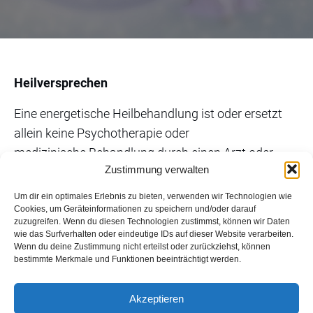
Heilversprechen
Eine energetische Heilbehandlung ist oder ersetzt
allein keine Psychotherapie oder
medizinische Behandlung durch einen Arzt oder
Zustimmung verwalten
Heilpraktiker. Eine Energiebehandlung kann
ergänzend herangezogen werden. Der Erfolg der
Um dir ein optimales Erlebnis zu bieten, verwenden wir Technologien wie
Cookies, um Geräteinformationen zu speichern und/oder darauf
Heilung, Linderung oder Besserung vorhandener
zuzugreifen. Wenn du diesen Technologien zustimmst, können wir Daten
seelischer oder körperlichen Leiden wird allein durch
wie das Surfverhalten oder eindeutige IDs auf dieser Website verarbeiten.
Wenn du deine Zustimmung nicht erteilst oder zurückziehst, können
eine Energie-Behandlung nicht in Aussicht gestellt.
bestimmte Merkmale und Funktionen beeinträchtigt werden.
Akzeptieren