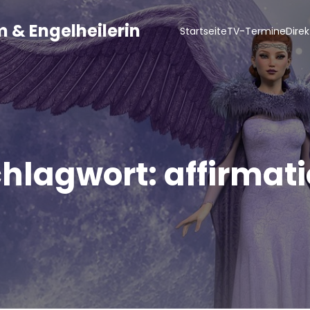
 & Engelheilerin
Startseite
TV-Termine
Dire
chlagwort:
affirmat