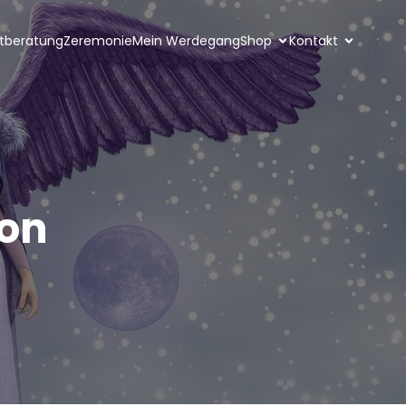
ktberatung
Zeremonie
Mein Werdegang
Shop
Kontakt
ion