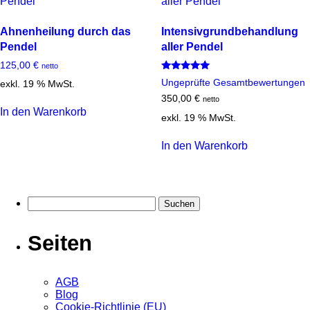
Ahnenheilung durch das
Intensivgrundbehandlung
Pendel
aller Pendel
125,00
€
netto
Bewertet
Ungeprüfte Gesamtbewertungen
exkl. 19 % MwSt.
mit
5.00
350,00
€
netto
von 5
In den Warenkorb
exkl. 19 % MwSt.
In den Warenkorb
Suchen
nach:
Seiten
AGB
Blog
Cookie-Richtlinie (EU)