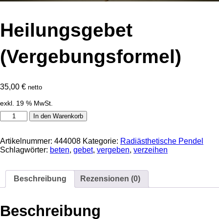
Heilungsgebet
(Vergebungsformel)
35,00
€
netto
exkl. 19 % MwSt.
Heilungsgebet
In den Warenkorb
(Vergebungsformel)
Menge
Artikelnummer:
444008
Kategorie:
Radiästhetische Pendel
Schlagwörter:
beten
,
gebet
,
vergeben
,
verzeihen
Beschreibung
Rezensionen (0)
Beschreibung