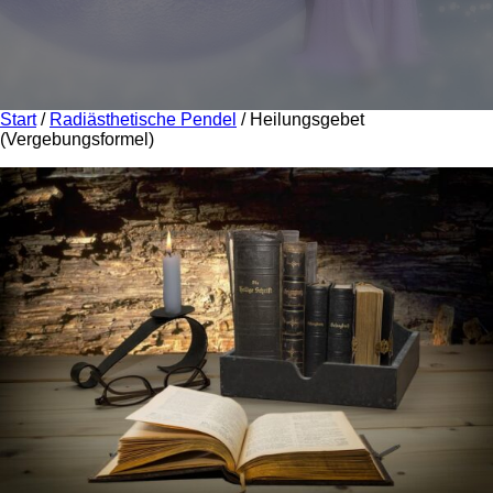
Start
/
Radiästhetische Pendel
/ Heilungsgebet
(Vergebungsformel)